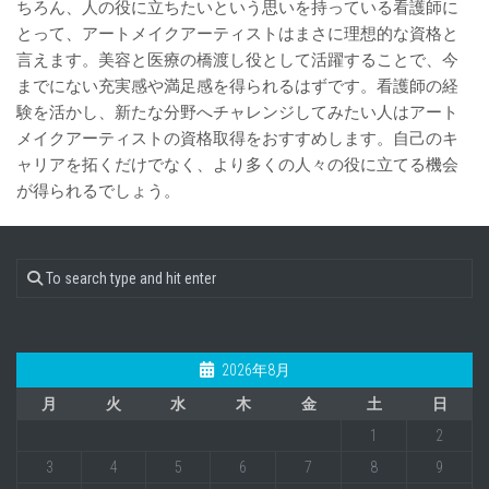
ちろん、人の役に立ちたいという思いを持っている看護師に
とって、アートメイクアーティストはまさに理想的な資格と
言えます。美容と医療の橋渡し役として活躍することで、今
までにない充実感や満足感を得られるはずです。看護師の経
験を活かし、新たな分野へチャレンジしてみたい人はアート
メイクアーティストの資格取得をおすすめします。自己のキ
ャリアを拓くだけでなく、より多くの人々の役に立てる機会
が得られるでしょう。
2026年8月
月
火
水
木
金
土
日
1
2
3
4
5
6
7
8
9